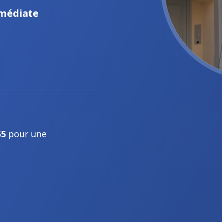
médiate
55
pour une