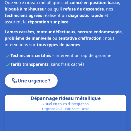
Que votre rideau métallique soit
coincé en position basse
,
bloqué à mi-hauteur
ou qu'il
refuse de descendre
, nos
techniciens agréés
réalisent un
diagnostic rapide
et
assurent la
réparation sur place
.
Lames cassées, moteur défectueux, serrure endommagée,
problème de manivelle
ou
tentative d'effraction
: nous
intervenons sur
tous types de pannes
.
Techniciens certifiés
– intervention rapide garantie
Tarifs transparents
, sans frais cachés
Une urgence ?
Dépannage rideau métallique
Visuel en cours d'intégration
Urgence 24/7 ·
L’Île-Saint-Denis