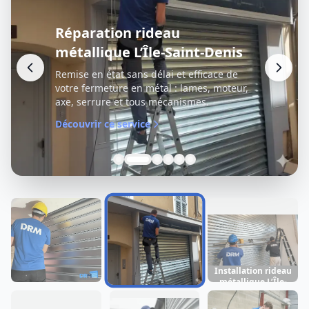
Réparation rideau
métallique L’Île-Saint-Denis
Remise en état sans délai et efficace de
votre fermeture en métal : lames, moteur,
axe, serrure et tous mécanismes.
Découvrir ce service
Installation rideau
métallique L’Île-
Dépannage rideau
Réparation rideau
Saint-Denis
métallique L’Île-
métallique L’Île-