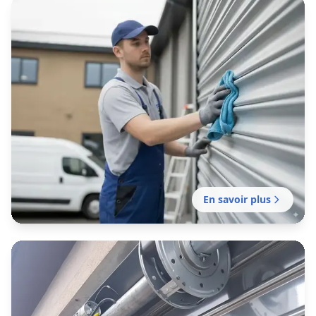
En savoir plus
Entretien rideau métallique
L’Île-Saint-Denis
Contrat d'entretien préventif pour garantir le
bon fonctionnement de vos fermetures
métalliques. Mission sans délai.
En savoir plus
Motorisation rideau métallique
L’Île-Saint-Denis
Motorisation sans délai de votre rideau manuel