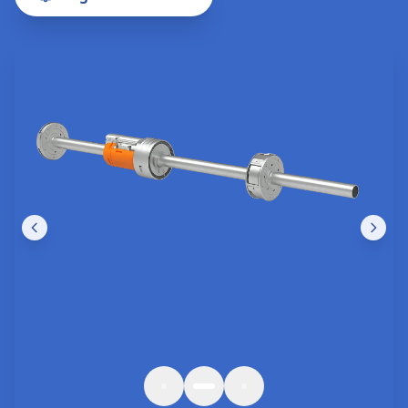
Nos Réalisations
Des interventions de qualité à
Saint-Ouen-
sur-Seine
et
Île-de-France