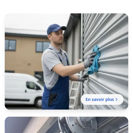
En savoir plus
Entretien rideau métallique
Saint-Ouen-sur-Seine
Contrat d'entretien préventif pour garantir le
bon fonctionnement de vos fermetures
métalliques. Mission sans délai.
En savoir plus
Motorisation rideau métallique
Saint-Ouen-sur-Seine