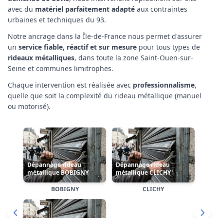
avec du
matériel parfaitement adapté
aux contraintes
urbaines et techniques
du 93
.
Notre ancrage
dans la Île-de-France
nous permet d'assurer
un
service fiable, réactif et sur mesure
pour tous types de
rideaux métalliques
,
dans toute la zone Saint-Ouen-sur-
Seine et communes limitrophes
.
Chaque intervention est réalisée avec
professionnalisme
,
quelle que soit la complexité
du rideau métallique (manuel
Dépannage rideau
ou motorisé)
.
Dépannage rideau
métallique ENGHIEN-
métallique DRANCY
LES-BAINS
Dépannage rideau
métallique ÉPINAY-SUR-
SEINE
DRANCY
ENGHIEN-LES-BAINS
ÉPINAY-SUR-SEINE
Cliquez sur une carte pour accéder à la page dédiée de
l'arrondissement