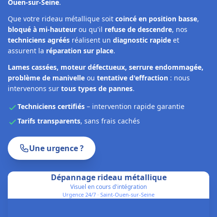
Ouen-sur-Seine
.
Que votre rideau métallique soit
coincé en position basse
,
bloqué à mi-hauteur
ou qu'il
refuse de descendre
, nos
techniciens agréés
réalisent un
diagnostic rapide
et
assurent la
réparation sur place
.
Lames cassées, moteur défectueux, serrure endommagée,
problème de manivelle
ou
tentative d'effraction
: nous
intervenons sur
tous types de pannes
.
Techniciens certifiés
– intervention rapide garantie
Tarifs transparents
, sans frais cachés
Une urgence ?
Dépannage rideau métallique
Visuel en cours d'intégration
Urgence 24/7 ·
Saint-Ouen-sur-Seine