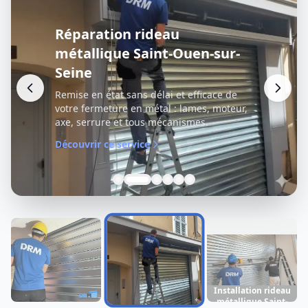
Réparation rideau
métallique Saint-Ouen-sur-
Seine
Remise en état sans délai et efficace de
votre fermeture en métal : lames, moteur,
axe, serrure et tous mécanismes.
Découvrir ce service
Installation rideau
métallique Saint-
Dépannage rideau