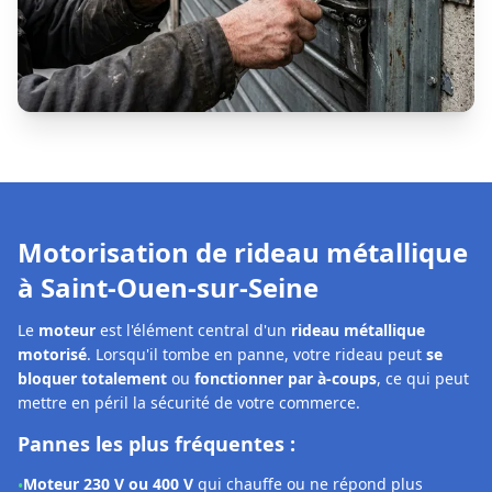
Motorisation de rideau métallique
à
Saint-Ouen-sur-Seine
Le
moteur
est l'élément central d'un
rideau métallique
motorisé
. Lorsqu'il tombe en panne, votre rideau peut
se
bloquer totalement
ou
fonctionner par à-coups
, ce qui peut
mettre en péril la sécurité de votre commerce.
Pannes les plus fréquentes :
Moteur 230 V ou 400 V
qui chauffe ou ne répond plus
•
Bruits inhabituels
lors de la montée ou de la descente
•
Boîtier de commande défectueux
ou voyants d'erreur
•
Télécommande ou récepteur radio
qui ne réagit plus
•
Axe désaxé
ou
fins de course déréglés
•
Notre solution à Saint-Ouen-sur-Seine :
Les techniciens
DRM Saint-Denis Saint-Ouen-sur-Seine
interviennent rapidement pour
diagnostiquer et réparer la