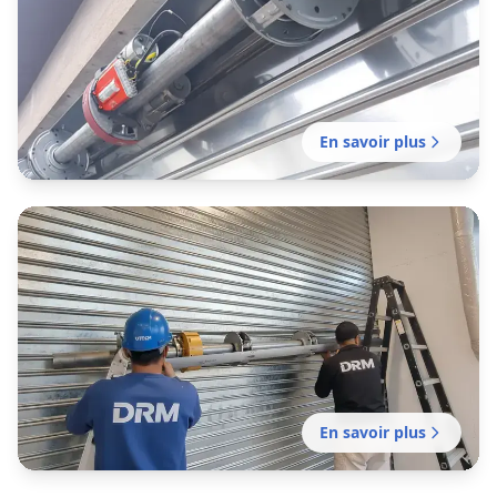
Motorisation sans délai de votre rideau manuel
existant pour plus de confort et de sécurité.
En savoir plus
Installation rideau métallique
Saint-Ouen-sur-Seine
Installation professionnelle de fermeture en
métal pour commerce, entrepôt ou local
professionnel. Mission sans délai.