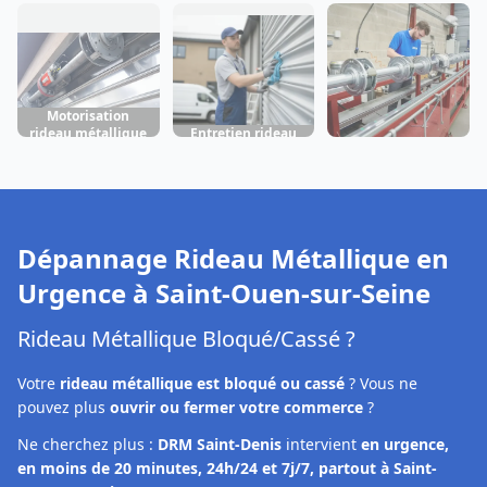
Réparation rideau
Ouen-sur-Seine
métallique Saint-
métallique Saint-
Ouen-sur-Seine
Ouen-sur-Seine
Motorisation
rideau métallique
Entretien rideau
Fabrication rideau
Saint-Ouen-sur-
métallique Saint-
métallique Saint-
Seine
Ouen-sur-Seine
Ouen-sur-Seine
Dépannage Rideau Métallique en
Urgence à
Saint-Ouen-sur-Seine
Rideau Métallique Bloqué/Cassé ?
Votre
rideau métallique est bloqué ou cassé
? Vous ne
pouvez plus
ouvrir ou fermer votre commerce
?
Ne cherchez plus :
DRM Saint-Denis
intervient
en urgence,
en moins de 20 minutes, 24h/24 et 7j/7, partout à Saint-