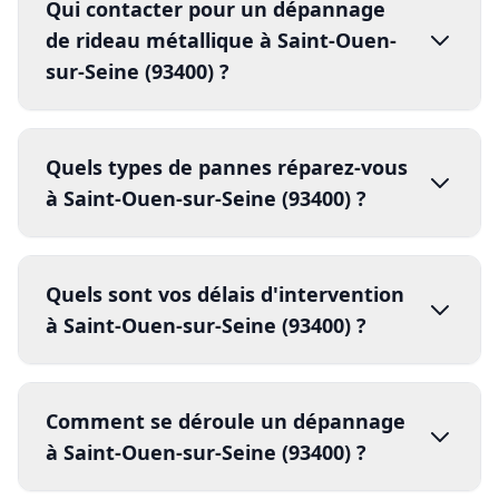
certifié
s
30 minutes
toutes les pannes de
débloquer
réparer
sécuriser
Quels sont vos délais d'intervention
rideaux métalliques
à Saint-Ouen-sur-Seine (93400) ?
Blocage complet
Lames déformées
Réponse en moins de 5 minutes
Moteur en panne
Comment se déroule un dépannage
intervention sous 30 minutes
Serrure
forcée
à Saint-Ouen-sur-Seine (93400) ?
Axe désaxé
jour même
48h
1.
pièces de
Le dépannage est-il pris en charge
rechange
par l'assurance à Saint-Ouen-sur-
2.
Seine (93400) ?
3.
réparation
vandalisme
effraction
4.
Proposez-vous des contrats
dégâts climatiques
assurance
d'entretien pour Saint-Ouen-sur-