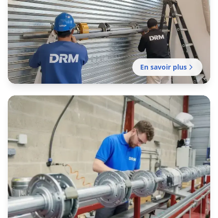
Sarcelles
Installation professionnelle de fermeture en
métal pour commerce, entrepôt ou local
professionnel. Mission sans délai.
En savoir plus
Fabrication rideau métallique
Sarcelles