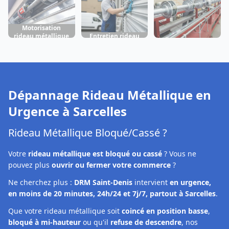
Motorisation
rideau métallique
Entretien rideau
Fabrication rideau
Sarcelles
métallique
métallique
Sarcelles
Sarcelles
Dépannage Rideau Métallique en
Urgence à
Sarcelles
Rideau Métallique Bloqué/Cassé ?
Votre
rideau métallique est bloqué ou cassé
? Vous ne
pouvez plus
ouvrir ou fermer votre commerce
?
Ne cherchez plus :
DRM Saint-Denis
intervient
en urgence,
en moins de 20 minutes, 24h/24 et 7j/7, partout à Sarcelles
.
Que votre rideau métallique soit
coincé en position basse
,
bloqué à mi-hauteur
ou qu'il
refuse de descendre
, nos