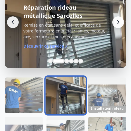
Réparation rideau
métallique Sarcelles
Remise en état sans délai et efficace de
votre fermeture en métal : lames, moteur,
axe, serrure et tous mécanismes.
Découvrir ce service
Installation rideau
métallique
Dépannage rideau
Réparation rideau
Sarcelles
métallique
métallique
Sarcelles
Sarcelles