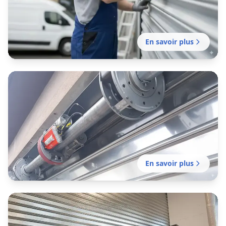
bon fonctionnement de vos fermetures
métalliques. Mission sans délai.
En savoir plus
Motorisation rideau métallique
Sarcelles
Motorisation sans délai de votre rideau manuel
existant pour plus de confort et de sécurité.
En savoir plus
Installation rideau métallique