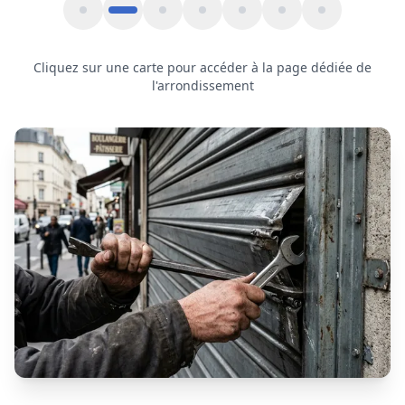
Motorisation de rideau métallique
à
Sarcelles
Le
moteur
est l'élément central d'un
rideau métallique
motorisé
. Lorsqu'il tombe en panne, votre rideau peut
se
bloquer totalement
ou
fonctionner par à-coups
, ce qui peut