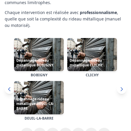
communes limitrophes
.
Chaque intervention est réalisée avec
professionnalisme
,
quelle que soit la complexité
du rideau métallique (manuel
Dépannage rideau
ou motorisé)
.
Dépannage rideau
métallique ENGHIEN-
métallique DRANCY
LES-BAINS
Dépannage rideau
métallique ÉPINAY-SUR-
SEINE
DRANCY
ENGHIEN-LES-BAINS
ÉPINAY-SUR-SEINE
Cliquez sur une carte pour accéder à la page dédiée de
l'arrondissement