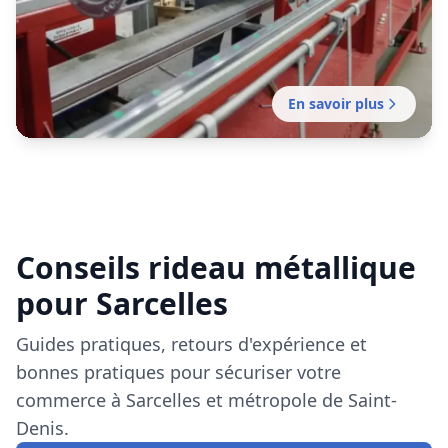
Fabrication française de rideaux métalliques
Conseils rideau métallique
sur mesure pour commerces, entrepôts et
locaux professionnels. Délais rapides.
pour Sarcelles
Guides pratiques, retours d'expérience et
bonnes pratiques pour sécuriser votre
commerce à Sarcelles et métropole de Saint-
Denis.
Voir tous nos articles
Installation