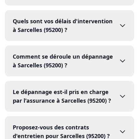
Axe désaxé
jour même
48h
1.
pièces de
Le dépannage est-il pris en charge
rechange
par l'assurance à Sarcelles (95200) ?
2.
3.
réparation
vandalisme
effraction
Proposez-vous des contrats
dégâts climatiques
assurance
4.
d'entretien pour Sarcelles (95200) ?
rapport d'intervention
facture détaillée
contrats d'entretien annuels
5.
compte rendu détaillé
80% les risques de panne
Nos autres services à
Sarcelles