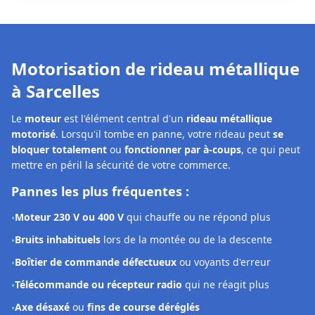
mettre en péril la sécurité de votre commerce.
Pannes les plus fréquentes :
Moteur 230 V ou 400 V
qui chauffe ou ne répond plus
•
Bruits inhabituels
lors de la montée ou de la descente
•
Boîtier de commande défectueux
ou voyants d'erreur
•
Télécommande ou récepteur radio
qui ne réagit plus
•
Axe désaxé
ou
fins de course déréglés
•
Notre solution à Sarcelles :
Les techniciens
DRM Saint-Denis Sarcelles
interviennent
rapidement pour
diagnostiquer et réparer la motorisation
de votre rideau métallique. Selon la panne constatée, nous
pouvons :
Effectuer un
réglage précis
des fins de course et du boîtier
•
Procéder à une
remise en état complète
du système
•