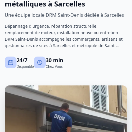
métalliques à Sarcelles
Une équipe locale DRM Saint-Denis dédiée à Sarcelles
Dépannage d'urgence, réparation structurelle,
remplacement de moteur, installation neuve ou entretien :
DRM Saint-Denis accompagne les commerçants, artisans et
gestionnaires de sites à Sarcelles et métropole de Saint-
Denis. Nos techniciens certifiés interviennent avec un stock
de pièces important pour réduire au maximum les
24/7
30 min
immobilisations.
Disponible
Chez Vous