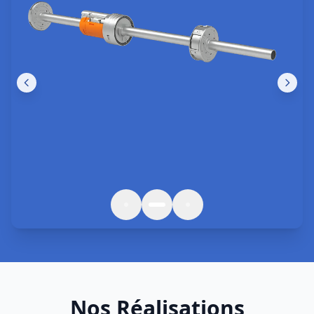
Nos Réalisations
Des interventions de qualité à
Sarcelles
et
Île-de-France